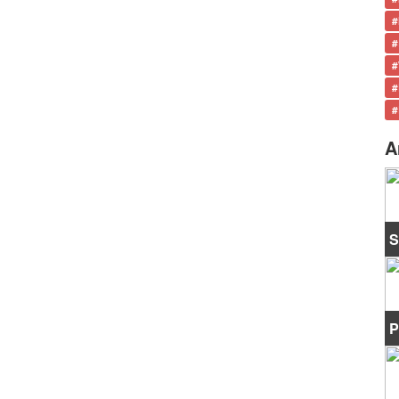
#
#
#
#
#
A
S
P