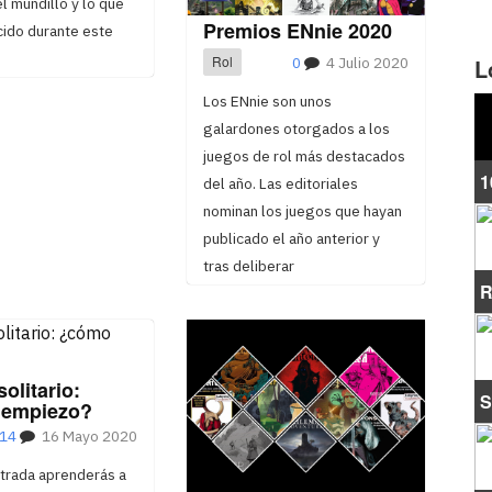
el mundillo y lo que
Premios ENnie 2020
cido durante este
Rol
0
4 Julio 2020
L
Los ENnie son unos
galardones otorgados a los
juegos de rol más destacados
1
del año. Las editoriales
nominan los juegos que hayan
publicado el año anterior y
tras deliberar
R
solitario:
S
empiezo?
14
16 Mayo 2020
ntrada aprenderás a