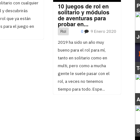
olitario con cualquier
P
10 juegos de rol en
ol y descubrirás
solitario y módulos
de aventuras para
rol que ya están
probar en...
s para el juego en
Rol
0
9 Enero 2020
J
2019 ha sido un año muy
bueno para el rol para mí,
tanto en solitario como en
multi, pero como a mucha
T
gente le suele pasar con el
rol, a veces no tenemos
tiempo para todo. Espe...
A
S