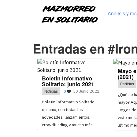
Análisis y re
Entradas en #Iro
Mayo e
(2021)
Boletín Informativo
Solitario: junio 2021
Partidas
Noticias
0
30 Junio 2021
¿Qué se h
Boletín Informativo Solitario
mayo? Aquí
de junio, con todas las
juegos de 
novedades, lanzamientos,
visto mes
crowdfunding y mucho más
último me