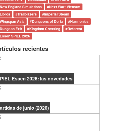
New England Simulations
#
Next War: Vietnam
Libros
#
Trailblazers
#
Imperial Steam
Wingspan Asia
#
Dungeons of Doria
#
Harmonies
Dungeon Exit
#
Kingdom Crossing
#
Reforest
Essen SPIEL 2026
rtículos recientes
PIEL Essen 2026: las novedades
artidas de junio (2026)