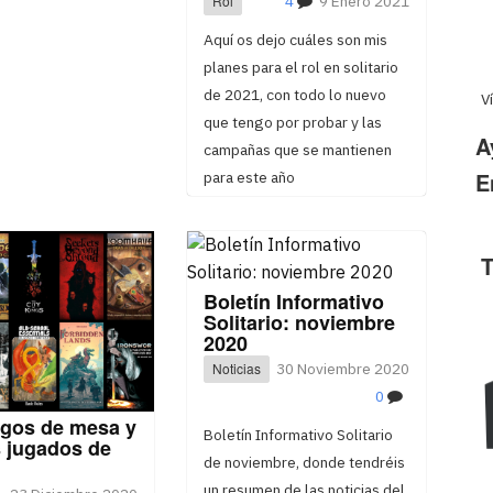
Rol
4
9 Enero 2021
Aquí os dejo cuáles son mis
planes para el rol en solitario
de 2021, con todo lo nuevo
V
que tengo por probar y las
A
campañas que se mantienen
E
para este año
T
Boletín Informativo
Solitario: noviembre
2020
Noticias
30 Noviembre 2020
0
egos de mesa y
Boletín Informativo Solitario
s jugados de
de noviembre, donde tendréis
un resumen de las noticias del