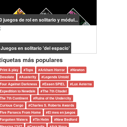
0 juegos de rol en solitario y módul...
 Juegos en solitario 'del espacio'
tiquetas más populares
Print & play
#
Tops
#
Arkham Horror
#
Newton
Desolate
#
Austerity
#
Legends Untold
Four Against Darkness
#
Essen SPIEL
#
Lux Aeterna
Expedition to Newdale
#
The 7th Citadel
The 7th Continent
#
Ruins of the Undercity
Curious Cargo
#
Charles S. Roberts Awards
Five Parsecs From Home
#
El mes en juegos
Forgotten Waters
#
Tin Helm
#
New Bedford
Messina 1347
#
Cascadia
#
Ark Nova