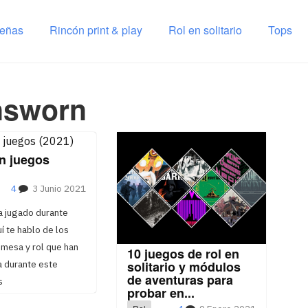
señas
Rincón print & play
Rol en solitario
Tops
nsworn
n juegos
4
3 Junio 2021
a jugado durante
 te hablo de los
mesa y rol que han
10 juegos de rol en
solitario y módulos
a durante este
de aventuras para
s
probar en...