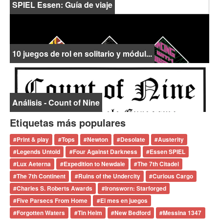
SPIEL Essen: Guía de viaje
10 juegos de rol en solitario y módul...
Análisis - Count of Nine
Etiquetas más populares
#
Print & play
#
Tops
#
Newton
#
Desolate
#
Austerity
#
Legends Untold
#
Four Against Darkness
#
Essen SPIEL
#
Lux Aeterna
#
Expedition to Newdale
#
The 7th Citadel
#
The 7th Continent
#
Ruins of the Undercity
#
Curious Cargo
#
Charles S. Roberts Awards
#
Ironsworn: Starforged
#
Five Parsecs From Home
#
El mes en juegos
#
Forgotten Waters
#
Tin Helm
#
New Bedford
#
Messina 1347