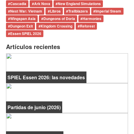
#
Cascadia
#
Ark Nova
#
New England Simulations
#
Next War: Vietnam
#
Libros
#
Trailblazers
#
Imperial Steam
#
Wingspan Asia
#
Dungeons of Doria
#
Harmonies
#
Dungeon Exit
#
Kingdom Crossing
#
Reforest
#
Essen SPIEL 2026
Artículos recientes
SPIEL Essen 2026: las novedades
Partidas de junio (2026)