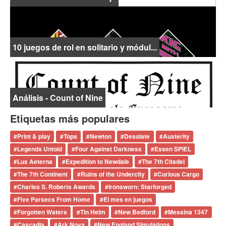
10 juegos de rol en solitario y módul...
Análisis - Count of Nine
Etiquetas más populares
#
Print & play
#
Tops
#
Newton
#
Desolate
#
Austerity
#
Legends Untold
#
Four Against Darkness
#
Essen SPIEL
#
Lux Aeterna
#
Expedition to Newdale
#
The 7th Citadel
#
The 7th Continent
#
Ruins of the Undercity
#
Curious Cargo
#
Charles S. Roberts Awards
#
Ironsworn: Starforged
#
Five Parsecs From Home
#
El mes en juegos
#
Forgotten Waters
#
Tin Helm
#
New Bedford
#
Messina 1347
#
Cascadia
#
Ark Nova
#
New England Simulations