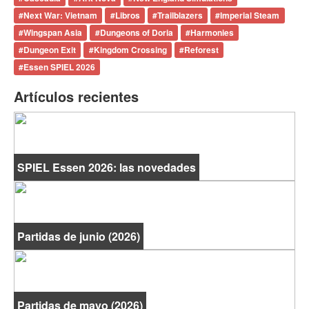
#
Next War: Vietnam
#
Libros
#
Trailblazers
#
Imperial Steam
#
Wingspan Asia
#
Dungeons of Doria
#
Harmonies
#
Dungeon Exit
#
Kingdom Crossing
#
Reforest
#
Essen SPIEL 2026
Artículos recientes
SPIEL Essen 2026: las novedades
Partidas de junio (2026)
Partidas de mayo (2026)