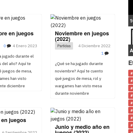
1
bre en juegos
Noviembre en juegos
(2022)
0
4 Enero 2023
Partidas
4 Diciembre 2022
A
1
 jugado durante el
E
 del año? Aquí te
¿Qué se ha jugado durante
é juegos de mesa,
noviembre? Aquí te cuento
#
games han visto
qué juegos de mesa, rol y
#
nte diciembre
wargames han visto mesa
#
durante noviembre
#
#
#
#
 en juegos
#
Junio y medio año en
juegos (2022)
6 Septiembre 2022
#