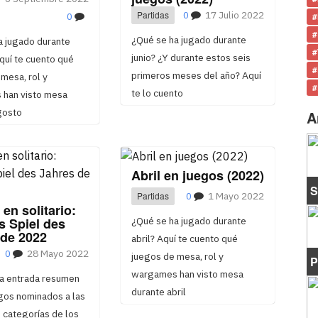
Partidas
0
17 Julio 2022
0
#
#
¿Qué se ha jugado durante
a jugado durante
#
junio? ¿Y durante estos seis
quí te cuento qué
#
primeros meses del año? Aquí
mesa, rol y
#
te lo cuento
han visto mesa
gosto
A
Abril en juegos (2022)
S
Partidas
0
1 Mayo 2022
en solitario:
s Spiel des
¿Qué se ha jugado durante
 de 2022
abril? Aquí te cuento qué
0
28 Mayo 2022
juegos de mesa, rol y
P
wargames han visto mesa
na entrada resumen
durante abril
gos nominados a las
 categorías de los