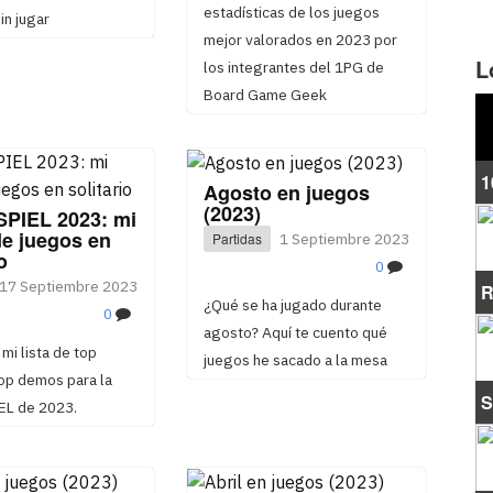
estadísticas de los juegos
in jugar
mejor valorados en 2023 por
L
los integrantes del 1PG de
Board Game Geek
1
Agosto en juegos
(2023)
SPIEL 2023: mi
de juegos en
Partidas
1 Septiembre 2023
o
0
17 Septiembre 2023
R
¿Qué se ha jugado durante
0
agosto? Aquí te cuento qué
 mi lista de top
juegos he sacado a la mesa
top demos para la
S
EL de 2023.