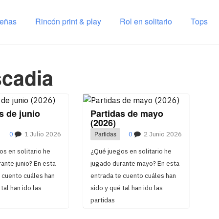
señas
Rincón print & play
Rol en solitario
Tops
scadia
s de junio
Partidas de mayo
(2026)
0
1 Julio 2026
Partidas
0
2 Junio 2026
s en solitario he
¿Qué juegos en solitario he
ante junio? En esta
jugado durante mayo? En esta
 cuento cuáles han
entrada te cuento cuáles han
tal han ido las
sido y qué tal han ido las
partidas