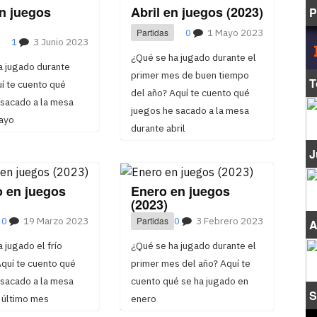
n juegos
Abril en juegos (2023)
P
Partidas
0
1 Mayo 2023
1
3 Junio 2023
¿Qué se ha jugado durante el
a jugado durante
primer mes de buen tiempo
T
í te cuento qué
del año? Aquí te cuento qué
 sacado a la mesa
juegos he sacado a la mesa
ayo
durante abril
J
o en juegos
Enero en juegos
(2023)
0
19 Marzo 2023
Partidas
0
3 Febrero 2023
A
 jugado el frío
¿Qué se ha jugado durante el
quí te cuento qué
primer mes del año? Aquí te
 sacado a la mesa
cuento qué se ha jugado en
S
 último mes
enero