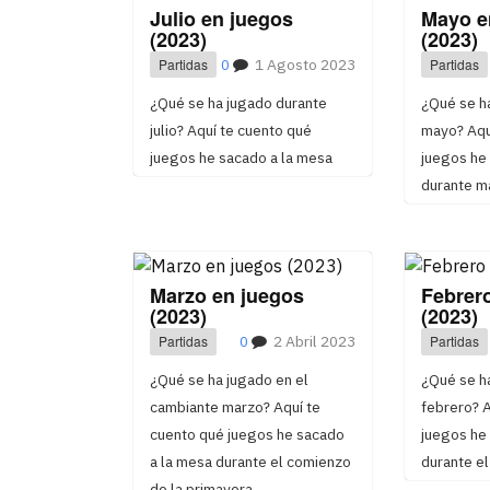
Julio en juegos
Mayo e
(2023)
(2023)
Partidas
0
1 Agosto 2023
Partidas
¿Qué se ha jugado durante
¿Qué se h
julio? Aquí te cuento qué
mayo? Aqu
juegos he sacado a la mesa
juegos he
durante m
Marzo en juegos
Febrer
(2023)
(2023)
Partidas
0
2 Abril 2023
Partidas
¿Qué se ha jugado en el
¿Qué se ha
cambiante marzo? Aquí te
febrero? A
cuento qué juegos he sacado
juegos he
a la mesa durante el comienzo
durante el
de la primavera