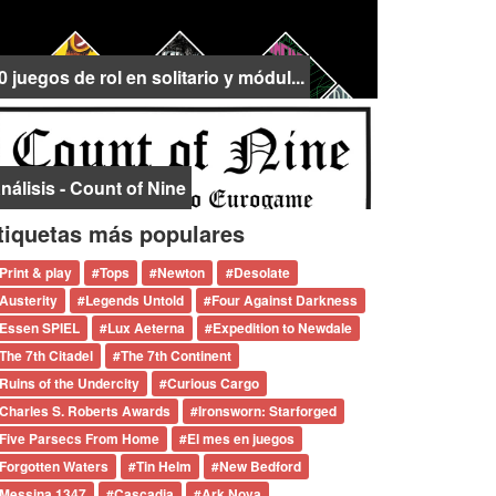
0 juegos de rol en solitario y módul...
nálisis - Count of Nine
tiquetas más populares
Print & play
#
Tops
#
Newton
#
Desolate
Austerity
#
Legends Untold
#
Four Against Darkness
Essen SPIEL
#
Lux Aeterna
#
Expedition to Newdale
The 7th Citadel
#
The 7th Continent
Ruins of the Undercity
#
Curious Cargo
Charles S. Roberts Awards
#
Ironsworn: Starforged
Five Parsecs From Home
#
El mes en juegos
Forgotten Waters
#
Tin Helm
#
New Bedford
Messina 1347
#
Cascadia
#
Ark Nova