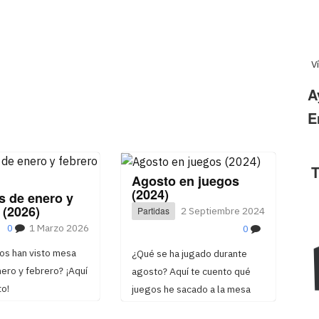
V
A
E
T
Agosto en juegos
(2024)
s de enero y
 (2026)
Partidas
2 Septiembre 2024
0
1 Marzo 2026
0
os han visto mesa
¿Qué se ha jugado durante
ero y febrero? ¡Aquí
agosto? Aquí te cuento qué
to!
juegos he sacado a la mesa