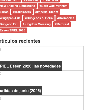
New England Simulations
#
Next War: Vietnam
Libros
#
Trailblazers
#
Imperial Steam
Wingspan Asia
#
Dungeons of Doria
#
Harmonies
Dungeon Exit
#
Kingdom Crossing
#
Reforest
Essen SPIEL 2026
rtículos recientes
PIEL Essen 2026: las novedades
artidas de junio (2026)