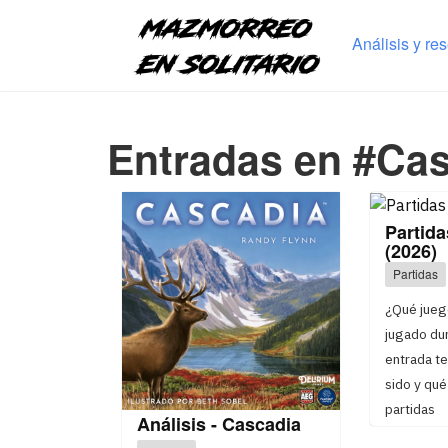
Análisis y re
Entradas en #Ca
Partida
(2026)
Partidas
¿Qué juego
jugado dur
entrada te
sido y qué 
partidas
Análisis - Cascadia