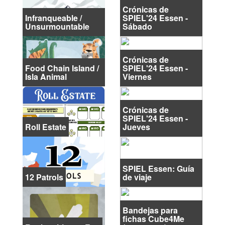
Crónicas de
Infranqueable /
SPIEL'24 Essen -
Unsurmountable
Sábado
Crónicas de
Food Chain Island /
SPIEL'24 Essen -
Isla Animal
Viernes
Crónicas de
SPIEL'24 Essen -
Roll Estate
Jueves
SPIEL Essen: Guía
12 Patrols
de viaje
Bandejas para
fichas Cube4Me