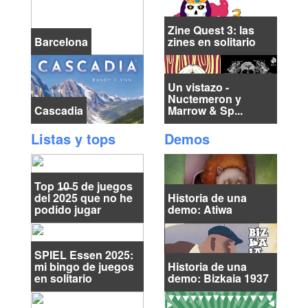
Zine Quest 3: las
Barcelona
zines en solitario
Un vistazo -
Nuctemeron y
Cascadia
Marrow & Sp...
Listas y tops
Demos
Top 1̶0̶ 5 de juegos
del 2025 que no he
Historia de una
podido jugar
demo: Atiwa
SPIEL Essen 2025:
mi bingo de juegos
Historia de una
en solitario
demo: Bizkaia 1937