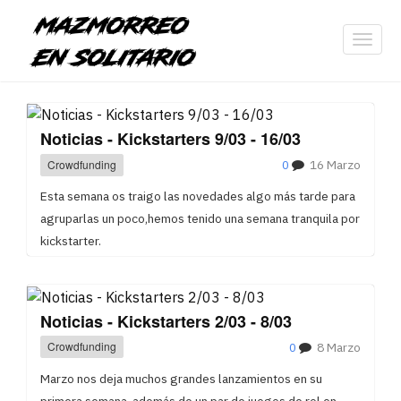
Toggl
navig
Noticias - Kickstarters 9/03 - 16/03
Crowdfunding
0
16 Marzo
Esta semana os traigo las novedades algo más tarde para
agruparlas un poco,hemos tenido una semana tranquila por
kickstarter.
Noticias - Kickstarters 2/03 - 8/03
Crowdfunding
0
8 Marzo
Marzo nos deja muchos grandes lanzamientos en su
primera semana, además de un par de juegos de rol en