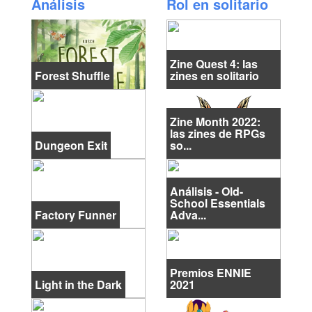
Análisis
Rol en solitario
Zine Quest 4: las
Forest Shuffle
zines en solitario
Zine Month 2022:
las zines de RPGs
Dungeon Exit
so...
Análisis - Old-
School Essentials
Factory Funner
Adva...
Premios ENNIE
Light in the Dark
2021