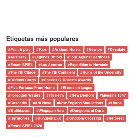
Etiquetas más populares
#
Print & play
#
Tops
#
Arkham Horror
#
Newton
#
Desolate
#
Austerity
#
Legends Untold
#
Four Against Darkness
#
Essen SPIEL
#
Lux Aeterna
#
Expedition to Newdale
#
The 7th Citadel
#
The 7th Continent
#
Ruins of the Undercity
#
Curious Cargo
#
Charles S. Roberts Awards
#
Five Parsecs From Home
#
El mes en juegos
#
Forgotten Waters
#
Tin Helm
#
New Bedford
#
Messina 1347
#
Cascadia
#
Ark Nova
#
New England Simulations
#
Libros
#
Trailblazers
#
Wingspan Asia
#
Dungeons of Doria
#
Harmonies
#
Dungeon Exit
#
Kingdom Crossing
#
Reforest
#
Essen SPIEL 2026