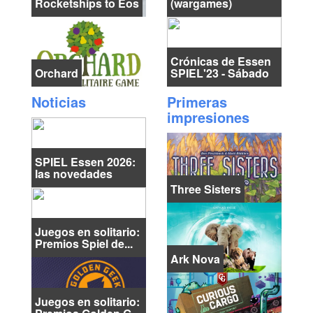
Rocketships to Eos
(wargames)
Crónicas de Essen
Orchard
SPIEL'23 - Sábado
Noticias
Primeras
impresiones
SPIEL Essen 2026:
las novedades
Three Sisters
Juegos en solitario:
Premios Spiel de...
Ark Nova
Juegos en solitario: