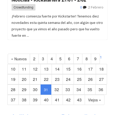
Crowdfunding
0
2 Febrero
¡Febrero comienza fuerte por Kickstarter! Tenemos diez
novedades esta quinta semana del año, con algún que otro
proyecto que ya vimos el año pasado pero que ha vuelto
fuerte en ...
1
«
2
3
4
5
6
7
8
9
Nuevos
10
11
12
13
14
15
16
17
18
19
20
21
22
23
24
25
26
27
(current)
28
29
30
32
33
34
35
36
31
37
38
39
40
41
42
43
»
Viejos