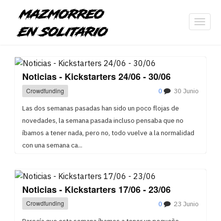
Toggl
navig
Noticias - Kickstarters 24/06 - 30/06
Crowdfunding
0
30 Junio
Las dos semanas pasadas han sido un poco flojas de
novedades, la semana pasada incluso pensaba que no
íbamos a tener nada, pero no, todo vuelve a la normalidad
con una semana ca...
Noticias - Kickstarters 17/06 - 23/06
Crowdfunding
0
23 Junio
Parecía que esta semana íbamos a tener un pequeño