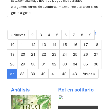
Esta semana mayo nos trae juegos muy variados,
wargames, euros, de aventuras, mazmorreo etc. a ver si os
gusta alguno:
1
«
2
3
4
5
6
7
8
9
Nuevos
10
11
12
13
14
15
16
17
18
19
20
21
22
23
24
25
26
27
28
29
30
31
32
33
34
35
36
(current)
38
39
40
41
42
43
»
37
Viejos
Análisis
Rol en solitario