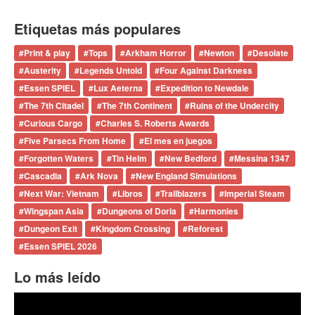
Etiquetas más populares
#
Print & play
#
Tops
#
Arkham Horror
#
Newton
#
Desolate
#
Austerity
#
Legends Untold
#
Four Against Darkness
#
Essen SPIEL
#
Lux Aeterna
#
Expedition to Newdale
#
The 7th Citadel
#
The 7th Continent
#
Ruins of the Undercity
#
Curious Cargo
#
Charles S. Roberts Awards
#
Five Parsecs From Home
#
El mes en juegos
#
Forgotten Waters
#
Tin Helm
#
New Bedford
#
Messina 1347
#
Cascadia
#
Ark Nova
#
New England Simulations
#
Next War: Vietnam
#
Libros
#
Trailblazers
#
Imperial Steam
#
Wingspan Asia
#
Dungeons of Doria
#
Harmonies
#
Dungeon Exit
#
Kingdom Crossing
#
Reforest
#
Essen SPIEL 2026
Lo más leído