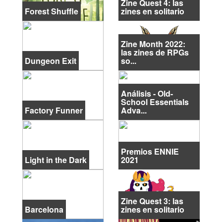
Zine Quest 4: las
Forest Shuffle
zines en solitario
Zine Month 2022:
las zines de RPGs
Dungeon Exit
so...
Análisis - Old-
School Essentials
Factory Funner
Adva...
Premios ENNIE
Light in the Dark
2021
Zine Quest 3: las
Barcelona
zines en solitario