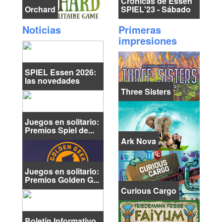
Crónicas de Essen
Orchard
SPIEL'23 - Sábado
Noticias
Primeras
impresiones
SPIEL Essen 2026:
las novedades
Three Sisters
Juegos en solitario:
Premios Spiel de...
Ark Nova
Juegos en solitario:
Premios Golden G...
Curious Cargo
Boletín Informativo