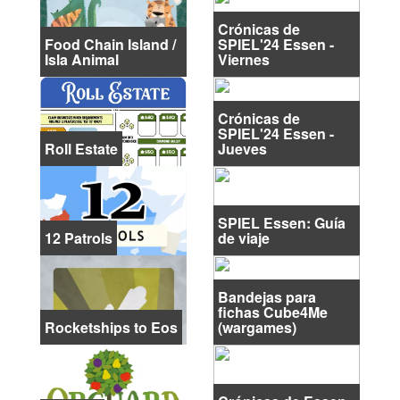
Crónicas de
Food Chain Island /
SPIEL'24 Essen -
Isla Animal
Viernes
Crónicas de
SPIEL'24 Essen -
Roll Estate
Jueves
SPIEL Essen: Guía
12 Patrols
de viaje
Bandejas para
fichas Cube4Me
Rocketships to Eos
(wargames)